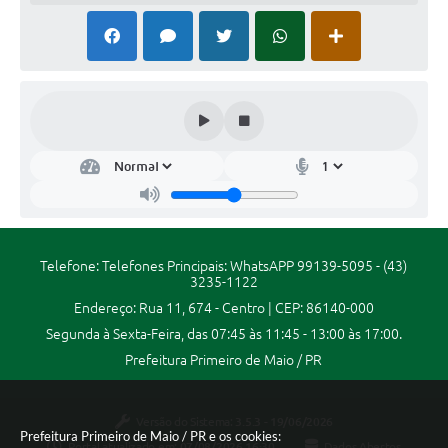
Legislação
Editais
Links
Serviços Online
Telefones Úteis
Transparência
Enquete
Telefone: Telefones Principais: WhatsAPP 99139-5095 - (43)
3235-1122
Jornal
Endereço: Rua 11, 674 - Centro | CEP: 86140-000
SIC
Segunda à Sexta-Feira, das 07:45 às 11:45 - 13:00 às 17:00.
Prefeitura Primeiro de Maio / PR
Diário Oficial
Contato
Versão do Sistema:
3.5.3 - 19/06/2026
Prefeitura Primeiro de Maio / PR e os cookies:
Audiências Públicas
Portal atualizado em:
07/08/2026 16:30
Dados Abertos