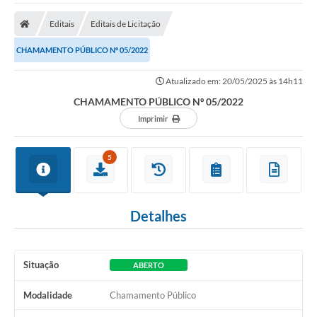
O Município
Editais
Editais de Licitação
A Prefeitura
CHAMAMENTO PÚBLICO Nº 05/2022
Secretarias
Atualizado em: 20/05/2025 às 14h11
SALA DO EMPREENDEDOR
CHAMAMENTO PÚBLICO Nº 05/2022
Fale Conosco
Imprimir
Imprensa
5
Plano Diretor
Transmissão ao Vivo - Licitações
Detalhes
Contratos
Intranet
Situação
ABERTO
Organograma
Modalidade
Chamamento Público
Escolas Municipais