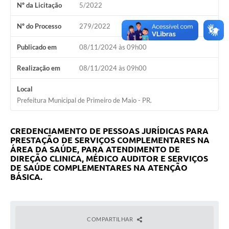
Nº da Licitação
5/2022
Emails da Prefeitura
Nº do Processo
279/2022
Ouvidoria
Publicado em
08/11/2024 às 09h00
Audiências Públicas
Realização em
08/11/2024 às 09h00
Arquivos para Download
Local
Carta de Serviços
Prefeitura Municipal de Primeiro de Maio - PR.
Notícias
CREDENCIAMENTO DE PESSOAS JURÍDICAS PARA
Turismo
PRESTAÇÃO DE SERVIÇOS COMPLEMENTARES NA
ÁREA DA SAÚDE, PARA ATENDIMENTO DE
Obras
DIREÇÃO CLINICA, MÉDICO AUDITOR E SERVIÇOS
DE SAÚDE COMPLEMENTARES NA ATENÇÃO
BÁSICA.
Projetos
CONVÊNIOS
Contas Públicas
COMPARTILHAR