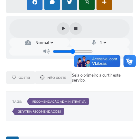
Emails da Prefeitura
Ouvidoria
Audiências Públicas
Arquivos para Download
Carta de Serviços
Notícias
Seja o primeiro a curtir este
GOSTEI
NÃO GOSTEI
serviço.
Turismo
Obras
TAGS:
RECOMENDAÇÃO ADMINISTRATIVA
Projetos
GEPATRIA RECOMENDAÇÕES
CONVÊNIOS
Contas Públicas