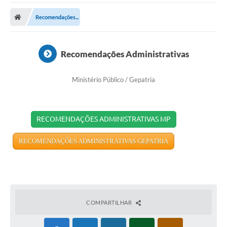
O Município
Recomendações...
A Prefeitura
Secretarias
Recomendações Administrativas
SALA DO EMPREENDEDOR
Ministério Público / Gepatria
Fale Conosco
Imprensa
RECOMENDAÇÕES ADMINISTRATIVAS MP
Plano Diretor
RECOMENDAÇÕES ADMINISTRATIVAS GEPATRIA
Transmissão ao Vivo - Licitações
Contratos
Intranet
COMPARTILHAR
Organograma
Escolas Municipais