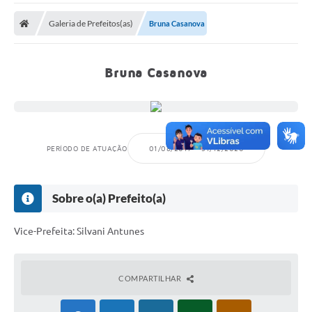
O Município
Galeria de Prefeitos(as)
Bruna Casanova
A Prefeitura
Secretarias
Bruna Casanova
SALA DO EMPREENDEDOR
Fale Conosco
Imprensa
PERÍODO DE ATUAÇÃO
01/08/2017
31/12/2020
Plano Diretor
Sobre o(a) Prefeito(a)
Transmissão ao Vivo - Licitações
Contratos
Vice-Prefeita: Silvani Antunes
Intranet
COMPARTILHAR
Organograma
Escolas Municipais