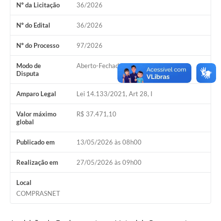
Nº da Licitação
36/2026
Emails da Prefeitura
Nº do Edital
36/2026
Ouvidoria
Nº do Processo
97/2026
Audiências Públicas
Modo de
Aberto-Fechado
Disputa
Arquivos para Download
Amparo Legal
Lei 14.133/2021, Art 28, I
Carta de Serviços
Notícias
Valor máximo
R$ 37.471,10
global
Turismo
Publicado em
13/05/2026 às 08h00
Obras
Realização em
27/05/2026 às 09h00
Projetos
Local
CONVÊNIOS
COMPRASNET
Contas Públicas