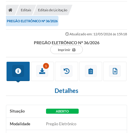
O Município
Editais
Editais de Licitação
A Prefeitura
PREGÃO ELETRÔNICO Nº 36/2026
Secretarias
Atualizado em: 12/05/2026 às 15h18
SALA DO EMPREENDEDOR
PREGÃO ELETRÔNICO Nº 36/2026
Fale Conosco
Imprimir
Imprensa
1
Plano Diretor
Transmissão ao Vivo - Licitações
Detalhes
Contratos
Intranet
Situação
ABERTO
Organograma
Modalidade
Pregão Eletrônico
Escolas Municipais