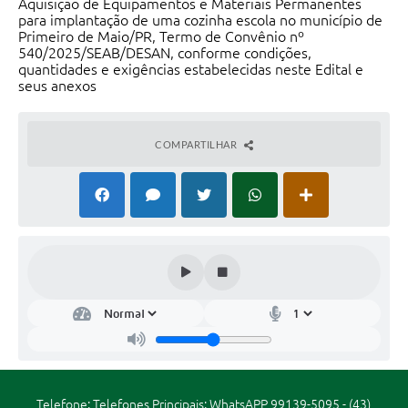
Aquisição de Equipamentos e Materiais Permanentes
Legislação
para implantação de uma cozinha escola no município de
Primeiro de Maio/PR, Termo de Convênio nº
Editais
540/2025/SEAB/DESAN
, conforme condições,
quantidades e exigências estabelecidas neste Edital e
seus anexos
Links
Serviços Online
COMPARTILHAR
Telefones Úteis
Transparência
Enquete
Jornal
SIC
Diário Oficial
Contato
Telefone: Telefones Principais: WhatsAPP 99139-5095 - (43)
Audiências Públicas