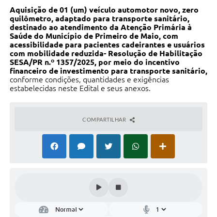
Legislação
Aquisição de 01 (um) veículo automotor novo, zero
quilômetro, adaptado para transporte sanitário,
destinado ao atendimento da Atenção Primária à
Editais
Saúde do Município de Primeiro de Maio, com
acessibilidade para pacientes cadeirantes e usuários
Links
com mobilidade reduzida- Resolução de Habilitação
SESA/PR n.º 1357/2025, por meio do incentivo
Serviços Online
financeiro de investimento para transporte sanitário,
conforme condições, quantidades e exigências
Telefones Úteis
estabelecidas neste Edital e seus anexos.
Transparência
COMPARTILHAR
Enquete
Jornal
SIC
Diário Oficial
Contato
Audiências Públicas