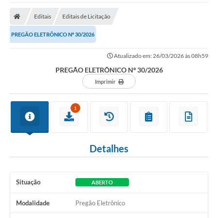
O Município
Editais
Editais de Licitação
A Prefeitura
PREGÃO ELETRÔNICO Nº 30/2026
Secretarias
Atualizado em: 26/03/2026 às 08h59
SALA DO EMPREENDEDOR
PREGÃO ELETRÔNICO Nº 30/2026
Fale Conosco
Imprimir
Imprensa
1
Plano Diretor
Transmissão ao Vivo - Licitações
Detalhes
Contratos
Intranet
Situação
ABERTO
Organograma
Modalidade
Pregão Eletrônico
Escolas Municipais