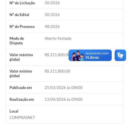
Nº da Licitação
30/2026
Emails da Prefeitura
Nº do Edital
30/2026
Ouvidoria
Nº do Processo
48/2026
Audiências Públicas
Modo de
Aberto-Fechado
Disputa
Arquivos para Download
Valor máximo
R$ 211.800,00
Carta de Serviços
global
Notícias
Valor mínimo
R$ 211.800,00
global
Turismo
Publicado em
25/03/2026 às 08h00
Obras
Realização em
13/04/2026 às 09h00
Projetos
Local
CONVÊNIOS
COMPRASNET
Contas Públicas