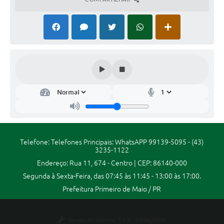
Legislação
Editais
Links
Serviços Online
Telefones Úteis
Transparência
Enquete
Telefone: Telefones Principais: WhatsAPP 99139-5095 - (43)
Jornal
3235-1122
Endereço: Rua 11, 674 - Centro | CEP: 86140-000
SIC
Segunda à Sexta-Feira, das 07:45 às 11:45 - 13:00 às 17:00.
Diário Oficial
Prefeitura Primeiro de Maio / PR
Contato
Versão do Sistema:
3.5.3 - 19/06/2026
Audiências Públicas