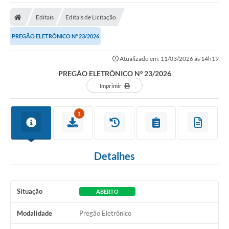
O Município
Editais
Editais de Licitação
A Prefeitura
PREGÃO ELETRÔNICO Nº 23/2026
Secretarias
Atualizado em: 11/03/2026 às 14h19
SALA DO EMPREENDEDOR
PREGÃO ELETRÔNICO Nº 23/2026
Fale Conosco
Imprimir
Imprensa
1
Plano Diretor
Transmissão ao Vivo - Licitações
Detalhes
Contratos
Intranet
Situação
ABERTO
Organograma
Modalidade
Pregão Eletrônico
Escolas Municipais