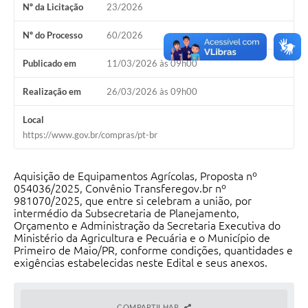
Nº da Licitação
23/2026
Emails da Prefeitura
Nº do Processo
60/2026
Ouvidoria
Publicado em
11/03/2026 às 09h00
Audiências Públicas
Realização em
26/03/2026 às 09h00
Arquivos para Download
Local
Carta de Serviços
https://www.gov.br/compras/pt-br
Notícias
Aquisição de Equipamentos Agrícolas, Proposta nº
Turismo
054036/2025, Convênio Transferegov.br nº
981070/2025, que entre si celebram a união, por
Obras
intermédio da Subsecretaria de Planejamento,
Orçamento e Administração da Secretaria Executiva do
Ministério da Agricultura e Pecuária e o Município de
Projetos
Primeiro de Maio/PR, conforme condições, quantidades e
exigências estabelecidas neste Edital e seus anexos.
CONVÊNIOS
Contas Públicas
COMPARTILHAR