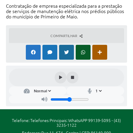
Legislação
Contratação de empresa especializada para a prestação
de serviços de manutenção elétrica nos prédios públicos
do município de Primeiro de Maio.
Editais
Links
COMPARTILHAR
Serviços Online
Telefones Úteis
Transparência
Enquete
Jornal
SIC
Diário Oficial
Telefone: Telefones Principais: WhatsAPP 99139-5095 - (43)
Contato
3235-1122
Audiências Públicas