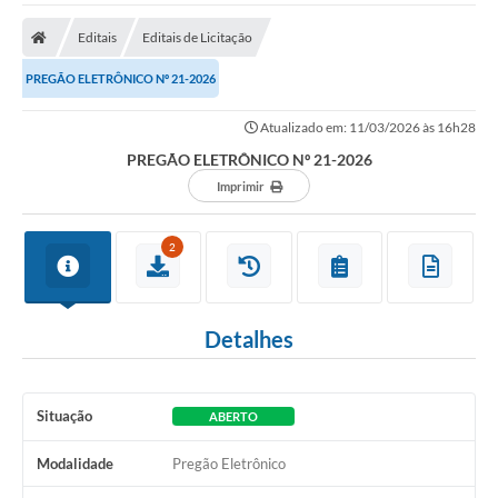
O Município
Editais
Editais de Licitação
A Prefeitura
PREGÃO ELETRÔNICO Nº 21-2026
Secretarias
Atualizado em: 11/03/2026 às 16h28
SALA DO EMPREENDEDOR
PREGÃO ELETRÔNICO Nº 21-2026
Fale Conosco
Imprimir
Imprensa
2
Plano Diretor
Transmissão ao Vivo - Licitações
Detalhes
Contratos
Intranet
Situação
ABERTO
Organograma
Modalidade
Pregão Eletrônico
Escolas Municipais