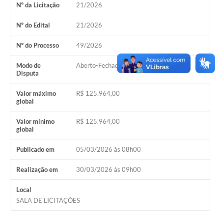
Nº da Licitação
21/2026
Emails da Prefeitura
Nº do Edital
21/2026
Ouvidoria
Nº do Processo
49/2026
Audiências Públicas
Modo de
Aberto-Fechado
Disputa
Arquivos para Download
Valor máximo
R$ 125.964,00
Carta de Serviços
global
Notícias
Valor mínimo
R$ 125.964,00
global
Turismo
Publicado em
05/03/2026 às 08h00
Obras
Realização em
30/03/2026 às 09h00
Projetos
Local
CONVÊNIOS
SALA DE LICITAÇÕES
Contas Públicas