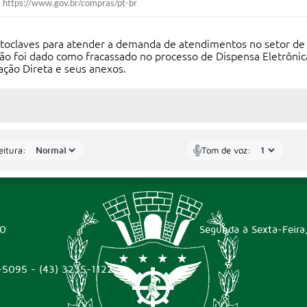
https://www.gov.br/compras/pt-br
autoclaves para atender a demanda de atendimentos no setor de
ão foi dado como fracassado no processo de Dispensa Eletrôni
ação Direta e seus anexos.
 MÍDIAS
eitura:
Tom de voz:
00
Segunda à Sexta-Feira
-5095 - (43) 3235-1122