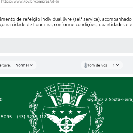
https://www.gov.br/compras/pt-br
mento de refeição individual livre (self service), acompanhado
ço na cidade de Londrina, conforme condições, quantidades e ex
 MÍDIAS
eitura:
Tom de voz:
00
Segunda à Sexta-Feira
-5095 - (43) 3235-1122