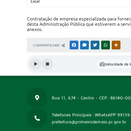
Local
Contratação de empresa especializada para forneci
desta Administração Pública que estiverem a servi
anexos.
COMPARTILHAR
FACEBOOK
MESSENGER
TWITTER
WHATSAPP
OUTRAS
Velocidade de l
Rua 11, 674 - Centro - CEP: 86140-0
Telefones Principais: WhatsAPP 99139
prefeitura@primeirodemaio.pr.gov.br