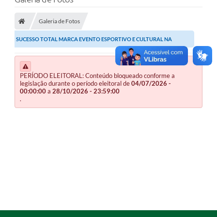
O Município
Galeria de Fotos
A Prefeitura
SUCESSO TOTAL MARCA EVENTO ESPORTIVO E CULTURAL NA
Secretarias
PARANATUR EM PRIMEIRO DE...
SALA DO EMPREENDEDOR
PERÍODO ELEITORAL: Conteúdo bloqueado conforme a
Fale Conosco
legislação durante o período eleitoral de
04/07/2026 -
00:00:00
a
28/10/2026 - 23:59:00
.
Imprensa
Plano Diretor
Transmissão ao Vivo - Licitações
Contratos
Intranet
Organograma
Escolas Municipais