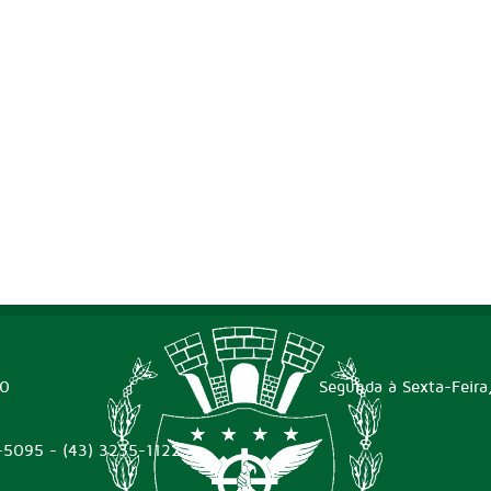
00
Segunda à Sexta-Feira
-5095 - (43) 3235-1122