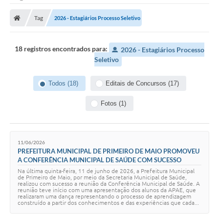
O Município
Tag
2026 - Estagiários Processo Seletivo
A Prefeitura
Secretarias
18 registros encontrados para:
2026 - Estagiários Processo
Seletivo
SALA DO EMPREENDEDOR
Fale Conosco
Todos (18)
Editais de Concursos (17)
Imprensa
Fotos (1)
Plano Diretor
Transmissão ao Vivo - Licitações
11/06/2026
PREFEITURA MUNICIPAL DE PRIMEIRO DE MAIO PROMOVEU
A CONFERÊNCIA MUNICIPAL DE SAÚDE COM SUCESSO
Contratos
Na última quinta-feira, 11 de junho de 2026, a Prefeitura Municipal
de Primeiro de Maio, por meio da Secretaria Municipal de Saúde,
Intranet
realizou com sucesso a reunião da Conferência Municipal de Saúde. A
reunião teve início com uma apresentação dos alunos da APAE, que
realizaram uma dança representando o processo de aprendizagem
Organograma
construído a partir dos conhecimentos e das experiências que cada...
Escolas Municipais