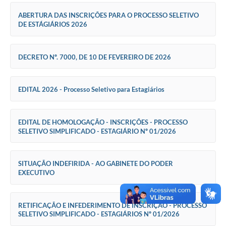
ABERTURA DAS INSCRIÇÕES PARA O PROCESSO SELETIVO
Emails da Prefeitura
DE ESTÁGIÁRIOS 2026
Ouvidoria
DECRETO Nº. 7000, DE 10 DE FEVEREIRO DE 2026
Audiências Públicas
Arquivos para Download
EDITAL 2026 - Processo Seletivo para Estagiários
Carta de Serviços
Notícias
EDITAL DE HOMOLOGAÇÃO - INSCRIÇÕES - PROCESSO
SELETIVO SIMPLIFICADO - ESTAGIÁRIO Nº 01/2026
Turismo
Obras
SITUAÇÃO INDEFIRIDA - AO GABINETE DO PODER
EXECUTIVO
Projetos
CONVÊNIOS
RETIFICAÇÃO E INFEDERIMENTO DE INSCRIÇÃO - PROCESSO
SELETIVO SIMPLIFICADO - ESTAGIÁRIOS Nº 01/2026
Contas Públicas