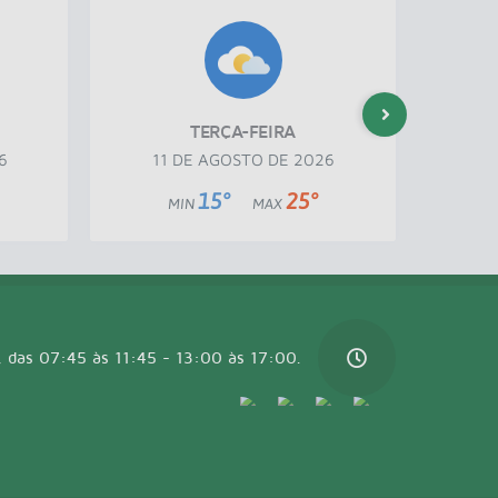
TERÇA-FEIRA
6
11 DE AGOSTO DE 2026
12
15°
25°
MIN
MAX
, das 07:45 às 11:45 - 13:00 às 17:00.