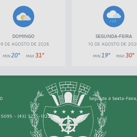
DOMINGO
SEGUNDA-FEIRA
09 DE AGOSTO DE 2026
10 DE AGOSTO DE 202
20°
31°
19°
30°
MIN
MAX
MIN
MAX
00
Segunda à Sexta-Feira
-5095 - (43) 3235-1122