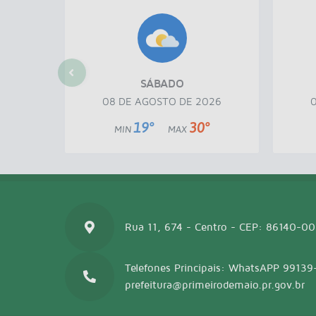
SÁBADO
08 DE AGOSTO DE 2026
19°
30°
MIN
MAX
Rua 11, 674 - Centro - CEP: 86140-0
Telefones Principais: WhatsAPP 99139
prefeitura@primeirodemaio.pr.gov.br