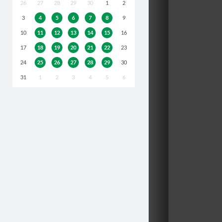
26
27
28
29
30
1
2
3
4
5
6
7
8
9
10
11
12
13
14
15
16
17
18
19
20
21
22
23
24
25
26
27
28
29
30
31
1
2
3
4
5
6