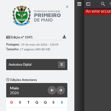
T
F
o
i
An error occur
g
n
g
d
l
e
S
i
d
Edição nº 1045
e
b
Postagem:
29 de maio de 2026 - 15h59
a
r
Tamanho:
17 páginas (480,88 KB)
Assinatura Digital
Edições Anteriores
Maio
2026
D
S
T
Q
Q
S
S