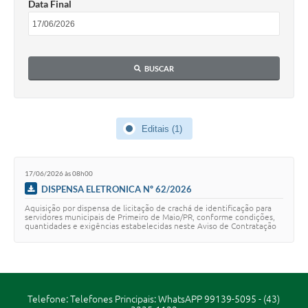
Data Final
Emails da Prefeitura
Ouvidoria
BUSCAR
Audiências Públicas
Arquivos para Download
Editais (1)
Carta de Serviços
Notícias
17/06/2026 às 08h00
Turismo
DISPENSA ELETRONICA Nº 62/2026
Aquisição por dispensa de licitação de crachá de identificação para
Obras
servidores municipais de Primeiro de Maio/PR, conforme condições,
quantidades e exigências estabelecidas neste Aviso de Contratação
Direta e seus anexos…
Projetos
CONVÊNIOS
Contas Públicas
Telefone: Telefones Principais: WhatsAPP 99139-5095 - (43)