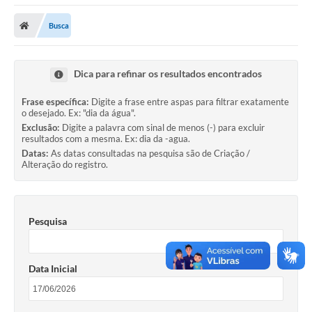
O Município
Busca
A Prefeitura
Secretarias
Dica para refinar os resultados encontrados
SALA DO EMPREENDEDOR
Frase específica:
Digite a frase entre aspas para filtrar exatamente
o desejado. Ex: "dia da água".
Fale Conosco
Exclusão:
Digite a palavra com sinal de menos (-) para excluir
resultados com a mesma. Ex: dia da -agua.
Imprensa
Datas:
As datas consultadas na pesquisa são de Criação /
Alteração do registro.
Plano Diretor
Transmissão ao Vivo - Licitações
Pesquisa
Contratos
Intranet
Data Inicial
Organograma
Escolas Municipais