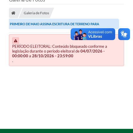
O Município
Galeria de Fotos
A Prefeitura
PRIMEIRO DE MAIO ASSINA ESCRITURA DE TERRENO PARA
Secretarias
CONSTRUÇÃO DE CASAS...
SALA DO EMPREENDEDOR
PERÍODO ELEITORAL: Conteúdo bloqueado conforme a
Fale Conosco
legislação durante o período eleitoral de
04/07/2026 -
00:00:00
a
28/10/2026 - 23:59:00
.
Imprensa
Plano Diretor
Transmissão ao Vivo - Licitações
Contratos
Intranet
Organograma
Escolas Municipais